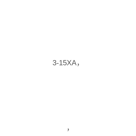
3-15XA，
，