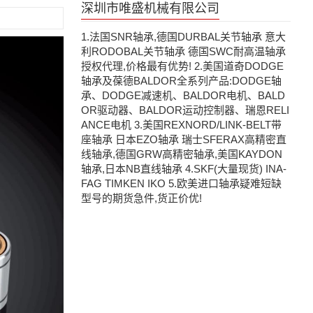
深圳市唯盛机械有限公司
1.法国SNR轴承,德国DURBAL关节轴承 意大
利RODOBAL关节轴承 德国SWC耐高温轴承
授权代理,价格最有优势! 2.美国道奇DODGE
轴承及葆德BALDOR全系列产品:DODGE轴
承、DODGE减速机、BALDOR电机、BALD
OR驱动器、BALDOR运动控制器、瑞恩RELI
ANCE电机 3.美国REXNORD/LINK-BELT带
座轴承 日本EZO轴承 瑞士SFERAX高精密直
线轴承,德国GRW高精密轴承,美国KAYDON
轴承,日本NB直线轴承 4.SKF(大量现货) INA-
FAG TIMKEN IKO 5.欧美进口轴承疑难短缺
型号的期货急件,货正价优!